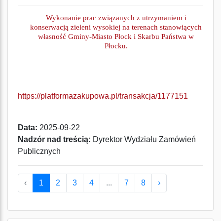
Wykonanie prac zwi
ązanych z utrzymaniem i
konserwacją zieleni wysokiej na terenach stanowiących
własność Gminy-Miasto Płock i Skarbu Państwa w
Płocku.
https://platformazakupowa.pl/transakcja/1177151
Data:
2025-09-22
Nadzór nad treścią:
Dyrektor Wydziału Zamówień
Publicznych
‹
1
2
3
4
...
7
8
›