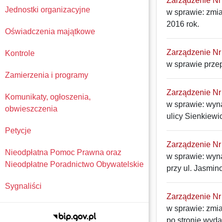
Zarządzenie Nr 
Jednostki organizacyjne
w sprawie: zmi
2016 rok.
Oświadczenia majątkowe
Zarządzenie Nr 
Kontrole
w sprawie prze
Zamierzenia i programy
Zarządzenie Nr 
Komunikaty, ogłoszenia,
w sprawie: wyna
obwieszczenia
ulicy Sienkiewi
Petycje
Zarządzenie Nr 
Nieodpłatna Pomoc Prawna oraz
w sprawie: wyn
Nieodpłatne Poradnictwo Obywatelskie
przy ul. Jasmin
Sygnaliści
Zarządzenie Nr 
w sprawie: zmi
po stronie wyd