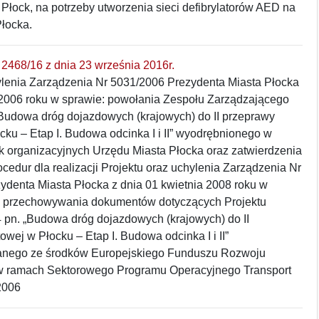
Płock, na potrzeby utworzenia sieci defibrylatorów AED na
Płocka.
2468/16 z dnia 23 września 2016r.
ylenia Zarządzenia Nr 5031/2006 Prezydenta Miasta Płocka
 2006 roku w sprawie: powołania Zespołu Zarządzającego
„Budowa dróg dojazdowych (krajowych) do II przeprawy
ku – Etap I. Budowa odcinka I i II” wyodrębnionego w
 organizacyjnych Urzędu Miasta Płocka oraz zatwierdzenia
cedur dla realizacji Projektu oraz uchylenia Zarządzenia Nr
ydenta Miasta Płocka z dnia 01 kwietnia 2008 roku w
u przechowywania dokumentów dotyczących Projektu
 pn. „Budowa dróg dojazdowych (krajowych) do II
wej w Płocku – Etap I. Budowa odcinka I i II”
anego ze środków Europejskiego Funduszu Rozwoju
w ramach Sektorowego Programu Operacyjnego Transport
2006