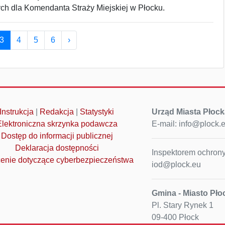
ch dla Komendanta Straży Miejskiej w Płocku.
3
4
5
6
›
Instrukcja
|
Redakcja
|
Statystyki
Urząd Miasta Płock
Elektroniczna skrzynka podawcza
E-mail: info@plock.
Dostęp do informacji publicznej
Deklaracja dostępności
Inspektorem ochrony
enie dotyczące cyberbezpieczeństwa
iod@plock.eu
Gmina - Miasto Pło
Pl. Stary Rynek 1
09-400 Płock