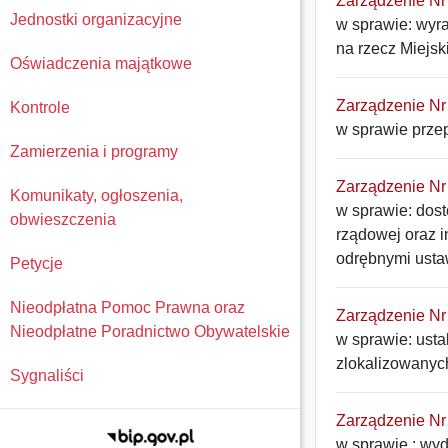
Zarządzenie Nr 
Jednostki organizacyjne
w sprawie: wyr
na rzecz Miejs
Oświadczenia majątkowe
Zarządzenie Nr 
Kontrole
w sprawie prze
Zamierzenia i programy
Zarządzenie Nr 
Komunikaty, ogłoszenia,
w sprawie: dos
obwieszczenia
rządowej oraz 
odrębnymi usta
Petycje
Nieodpłatna Pomoc Prawna oraz
Zarządzenie Nr 
Nieodpłatne Poradnictwo Obywatelskie
w sprawie: ust
zlokalizowanych
Sygnaliści
Zarządzenie Nr 
w sprawie : wy