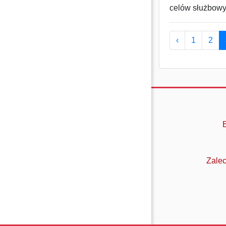
celów służbowy
‹
1
2
Zalec