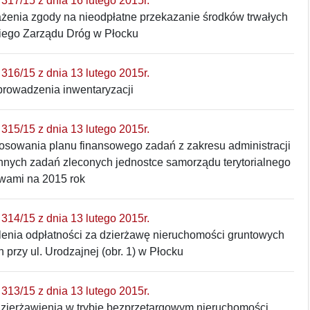
317/15 z dnia 16 lutego 2015r.
ażenia zgody na nieodpłatne przekazanie środków trwałych
kiego Zarządu Dróg w Płocku
316/15 z dnia 13 lutego 2015r.
prowadzenia inwentaryzacji
315/15 z dnia 13 lutego 2015r.
tosowania planu finansowego zadań z zakresu administracji
innych zadań zleconych jednostce samorządu terytorialnego
wami na 2015 rok
314/15 z dnia 13 lutego 2015r.
alenia odpłatności za dzierżawę nieruchomości gruntowych
 przy ul. Urodzajnej (obr. 1) w Płocku
313/15 z dnia 13 lutego 2015r.
dzierżawienia w trybie bezprzetargowym nieruchomości