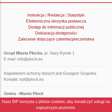
Instrukcja
|
Redakcja
|
Statystyki
Elektroniczna skrzynka podawcza
Dostęp do informacji publicznej
Deklaracja dostępności
Zalecenie dotyczące cyberbezpieczeństwa
Urząd Miasta Płocka
, pl. Stary Rynek 1
E-mail: info@plock.eu
Inspektorem ochrony danych jest Grzegorz Szajerka.
Kontakt: iod@plock.eu
Gmina - Miasto Płock
Pl. Stary Rynek 1
Nasz BIP korzysta z plików cookies, aby świadczyć usługi na
09-400 Płock
najwyższym poziomie.
NIP: 774-31-35-712