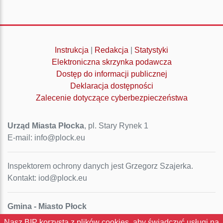
Instrukcja
|
Redakcja
|
Statystyki
Elektroniczna skrzynka podawcza
Dostęp do informacji publicznej
Deklaracja dostępności
Zalecenie dotyczące cyberbezpieczeństwa
Urząd Miasta Płocka
, pl. Stary Rynek 1
E-mail: info@plock.eu
Inspektorem ochrony danych jest Grzegorz Szajerka.
Kontakt: iod@plock.eu
Gmina - Miasto Płock
Pl. Stary Rynek 1
Nasz BIP korzysta z plików cookies, aby świadczyć usługi na