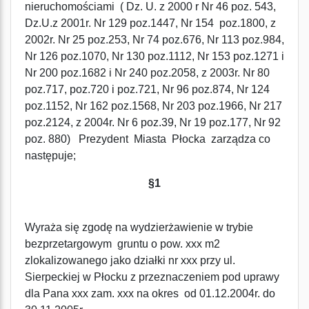
nieruchomościami ( Dz. U. z 2000 r Nr 46 poz. 543,
Dz.U.z 2001r. Nr 129 poz.1447, Nr 154 poz.1800, z
2002r. Nr 25 poz.253, Nr 74 poz.676, Nr 113 poz.984,
Nr 126 poz.1070, Nr 130 poz.1112, Nr 153 poz.1271 i
Nr 200 poz.1682 i Nr 240 poz.2058, z 2003r. Nr 80
poz.717, poz.720 i poz.721, Nr 96 poz.874, Nr 124
poz.1152, Nr 162 poz.1568, Nr 203 poz.1966, Nr 217
poz.2124, z 2004r. Nr 6 poz.39, Nr 19 poz.177, Nr 92
poz. 880) Prezydent Miasta Płocka zarządza co
następuje;
§1
Wyraża się zgodę na wydzierżawienie w trybie
bezprzetargowym gruntu o pow. xxx m2
zlokalizowanego jako działki nr xxx przy ul.
Sierpeckiej w Płocku z przeznaczeniem pod uprawy
dla Pana xxx zam. xxx na okres od 01.12.2004r. do