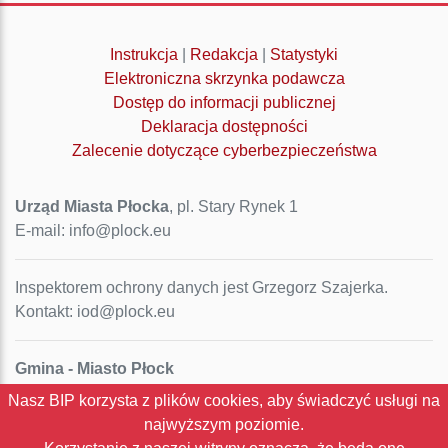
Instrukcja
|
Redakcja
|
Statystyki
Elektroniczna skrzynka podawcza
Dostęp do informacji publicznej
Deklaracja dostępności
Zalecenie dotyczące cyberbezpieczeństwa
Urząd Miasta Płocka
, pl. Stary Rynek 1
E-mail: info@plock.eu
Inspektorem ochrony danych jest Grzegorz Szajerka.
Kontakt: iod@plock.eu
Gmina - Miasto Płock
Pl. Stary Rynek 1
Nasz BIP korzysta z plików cookies, aby świadczyć usługi na
09-400 Płock
najwyższym poziomie.
NIP: 774-31-35-712