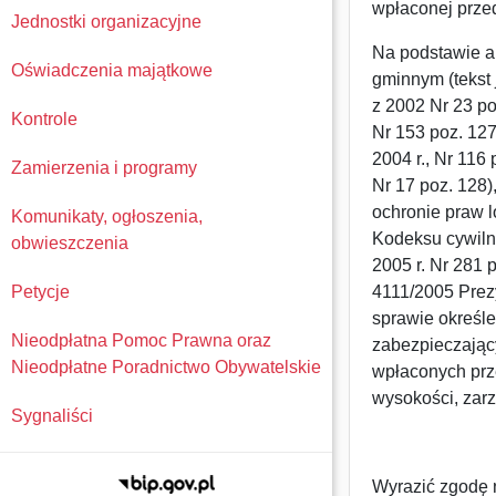
wpłaconej prze
Jednostki organizacyjne
Na podstawie ar
Oświadczenia majątkowe
gminnym (tekst 
z 2002 Nr 23 po
Kontrole
Nr 153 poz. 127
2004 r., Nr 116 
Zamierzenia i programy
Nr 17 poz. 128)
ochronie praw 
Komunikaty, ogłoszenia,
Kodeksu cywilne
obwieszczenia
2005 r. Nr 281 
Petycje
4111/2005 Prezy
sprawie określe
Nieodpłatna Pomoc Prawna oraz
zabezpieczający
Nieodpłatne Poradnictwo Obywatelskie
wpłaconych prz
wysokości, zarz
Sygnaliści
Wyrazić zgodę n