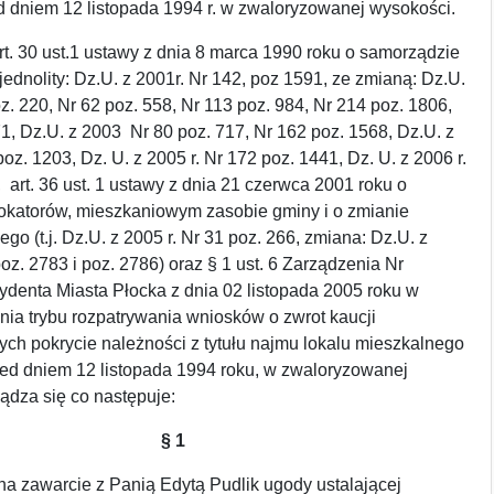
d dniem 12 listopada 1994 r. w zwaloryzowanej wysokości.
t. 30 ust.1 ustawy z dnia 8 marca 1990 roku o samorządzie
jednolity: Dz.U. z 2001r. Nr 142, poz 1591, ze zmianą: Dz.U.
z. 220, Nr 62 poz. 558, Nr 113 poz. 984, Nr 214 poz. 1806,
1, Dz.U. z 2003 Nr 80 poz. 717, Nr 162 poz. 1568, Dz.U. z
poz. 1203, Dz. U. z 2005 r. Nr 172 poz. 1441, Dz. U. z 2006 r.
, art. 36 ust. 1 ustawy z dnia 21 czerwca 2001 roku o
lokatorów, mieszkaniowym zasobie gminy i o zmianie
go (t.j. Dz.U. z 2005 r. Nr 31 poz. 266, zmiana: Dz.U. z
poz. 2783 i poz. 2786) oraz § 1 ust. 6 Zarządzenia Nr
denta Miasta Płocka z dnia 02 listopada 2005 roku w
nia trybu rozpatrywania wniosków o zwrot kaucji
ch pokrycie należności z tytułu najmu lokalu mieszkalnego
ed dniem 12 listopada 1994 roku, w zwaloryzowanej
ądza się co następuje:
§ 1
a zawarcie z Panią Edytą Pudlik ugody ustalającej