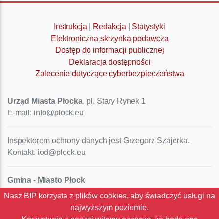
Instrukcja
|
Redakcja
|
Statystyki
Elektroniczna skrzynka podawcza
Dostęp do informacji publicznej
Deklaracja dostępności
Zalecenie dotyczące cyberbezpieczeństwa
Urząd Miasta Płocka
, pl. Stary Rynek 1
E-mail: info@plock.eu
Inspektorem ochrony danych jest Grzegorz Szajerka.
Kontakt: iod@plock.eu
Gmina - Miasto Płock
Pl. Stary Rynek 1
Nasz BIP korzysta z plików cookies, aby świadczyć usługi na
09-400 Płock
najwyższym poziomie.
NIP: 774-31-35-712