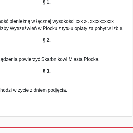
§ 1.
ość pieniężną w łącznej wysokości xxx zł. xxxxxxxxxx
zby Wytrzeźwień w Płocku z tytułu opłaty za pobyt w Izbie.
§ 2.
ądzenia powierzyć Skarbnikowi Miasta Płocka.
§ 3.
hodzi w życie z dniem podjęcia.