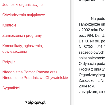
Jednostki organizacyjne
Oświadczenia majątkowe
Na podstawie 
samorządzie gmi
Kontrole
z 2002 roku Dz. 
Zamierzenia i programy
poz. 984, Dz. U
Dz. U. Nr 80, po
Komunikaty, ogłoszenia,
Nr 873/XLII/01
obwieszczenia
szczegółowych z
spłat należnośc
Petycje
Ordynacja poda
Płocka z dnia 2
Nieodpłatna Pomoc Prawna oraz
Organizacyjneg
Nieodpłatne Poradnictwo Obywatelskie
Zarządzenia Nr 
2004 roku,
Sygnaliści
zarządzam, co 