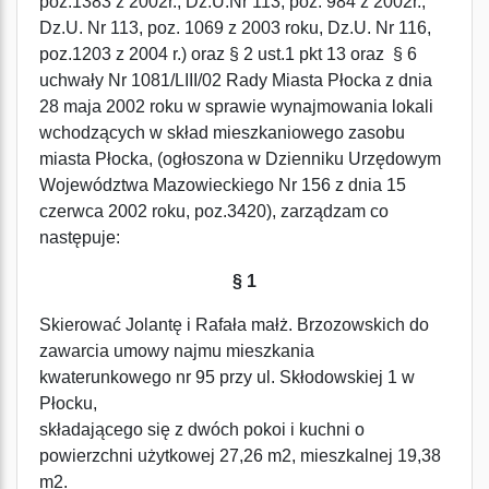
poz.1383 z 2002r., Dz.U.Nr 113, poz. 984 z 2002r.,
Dz.U. Nr 113, poz. 1069 z 2003 roku, Dz.U. Nr 116,
poz.1203 z 2004 r.) oraz § 2 ust.1 pkt 13 oraz § 6
uchwały Nr 1081/LIII/02 Rady Miasta Płocka z dnia
28 maja 2002 roku w sprawie wynajmowania lokali
wchodzących w skład mieszkaniowego zasobu
miasta Płocka, (ogłoszona w Dzienniku Urzędowym
Województwa Mazowieckiego Nr 156 z dnia 15
czerwca 2002 roku, poz.3420), zarządzam co
następuje:
§ 1
Skierować Jolantę i Rafała małż. Brzozowskich do
zawarcia umowy najmu mieszkania
kwaterunkowego nr 95 przy ul. Skłodowskiej 1 w
Płocku,
składającego się z dwóch pokoi i kuchni o
powierzchni użytkowej 27,26 m2, mieszkalnej 19,38
m2.