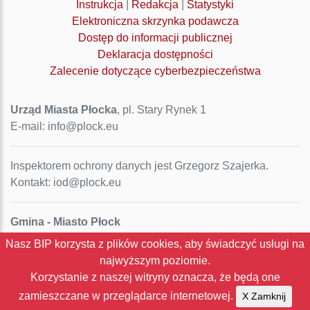
Instrukcja
|
Redakcja
|
Statystyki
Elektroniczna skrzynka podawcza
Dostęp do informacji publicznej
Deklaracja dostępności
Zalecenie dotyczące cyberbezpieczeństwa
Urząd Miasta Płocka
, pl. Stary Rynek 1
E-mail: info@plock.eu
Inspektorem ochrony danych jest Grzegorz Szajerka.
Kontakt: iod@plock.eu
Gmina - Miasto Płock
Pl. Stary Rynek 1
Nasz BIP korzysta z plików cookies, aby świadczyć usługi na
09-400 Płock
najwyższym poziomie.
NIP: 774-31-35-712
Korzystanie z naszej witryny oznacza, że będą one
Regon: 611016086
zamieszczane w przeglądarce internetowej.
X Zamknij