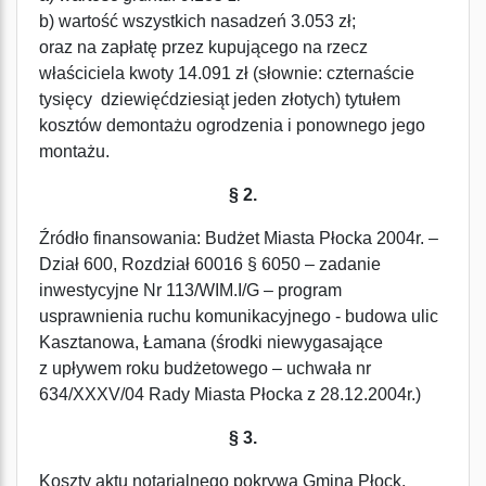
b) wartość wszystkich nasadzeń 3.053 zł;
oraz na zapłatę przez kupującego na rzecz
właściciela kwoty 14.091 zł (słownie: czternaście
tysięcy dziewięćdziesiąt jeden złotych) tytułem
kosztów demontażu ogrodzenia i ponownego jego
montażu.
§ 2.
Źródło finansowania: Budżet Miasta Płocka 2004r. –
Dział 600, Rozdział 60016 § 6050 – zadanie
inwestycyjne Nr 113/WIM.I/G – program
usprawnienia ruchu komunikacyjnego - budowa ulic
Kasztanowa, Łamana (środki niewygasające
z upływem roku budżetowego – uchwała nr
634/XXXV/04 Rady Miasta Płocka z 28.12.2004r.)
§ 3.
Koszty aktu notarialnego pokrywa Gmina Płock.