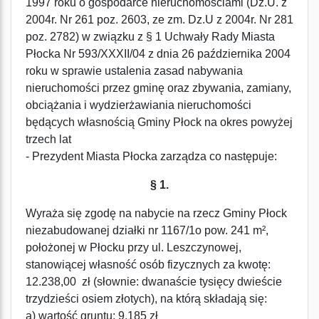
1997 roku o gospodarce nieruchomościami (Dz.U. z
2004r. Nr 261 poz. 2603, ze zm. Dz.U z 2004r. Nr 281
poz. 2782) w związku z § 1 Uchwały Rady Miasta
Płocka Nr 593/XXXII/04 z dnia 26 października 2004
roku w sprawie ustalenia zasad nabywania
nieruchomości przez gminę oraz zbywania, zamiany,
obciążania i wydzierżawiania nieruchomości
będących własnością Gminy Płock na okres powyżej
trzech lat
- Prezydent Miasta Płocka zarządza co następuje:
§ 1.
Wyraża się zgodę na nabycie na rzecz Gminy Płock
niezabudowanej działki nr 1167/1o pow. 241 m²,
położonej w Płocku przy ul. Leszczynowej,
stanowiącej własność osób fizycznych za kwotę:
12.238,00 zł (słownie: dwanaście tysięcy dwieście
trzydzieści osiem złotych), na którą składają się:
a) wartość gruntu: 9.185 zł