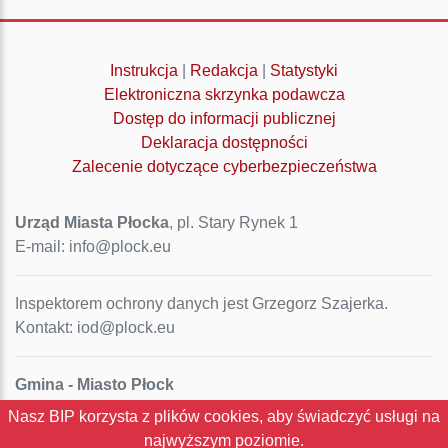
Instrukcja
|
Redakcja
|
Statystyki
Elektroniczna skrzynka podawcza
Dostęp do informacji publicznej
Deklaracja dostępności
Zalecenie dotyczące cyberbezpieczeństwa
Urząd Miasta Płocka
, pl. Stary Rynek 1
E-mail: info@plock.eu
Inspektorem ochrony danych jest Grzegorz Szajerka.
Kontakt: iod@plock.eu
Gmina - Miasto Płock
Pl. Stary Rynek 1
Nasz BIP korzysta z plików cookies, aby świadczyć usługi na
09-400 Płock
najwyższym poziomie.