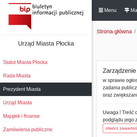
Menu
Ma
Strona główna
Urząd Miasta Płocka
Statut Miasta Płocka
Zarządzenie 
Rada Miasta
w sprawie ogłos
zadania public
Prezydent Miasta
oraz zwiększan
Urząd Miasta
Uwaga ! Treść d
Majątek i finanse
podglądu jego 
otwórz zawarto
Zamówienia publiczne