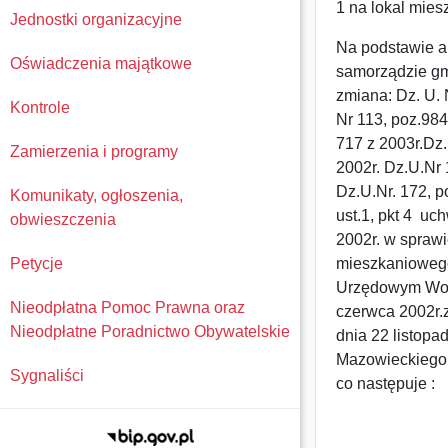
1 na lokal mies
Jednostki organizacyjne
Na podstawie ar
Oświadczenia majątkowe
samorządzie gmin
zmiana: Dz. U. 
Kontrole
Nr 113, poz.984
717 z 2003r.Dz.
Zamierzenia i programy
2002r. Dz.U.Nr 
Dz.U.Nr. 172, p
Komunikaty, ogłoszenia,
ust.1, pkt 4 uc
obwieszczenia
2002r. w spraw
Petycje
mieszkaniowego
Urzędowym Woje
Nieodpłatna Pomoc Prawna oraz
czerwca 2002r.
Nieodpłatne Poradnictwo Obywatelskie
dnia 22 listop
Mazowieckiego N
Sygnaliści
co następuje :