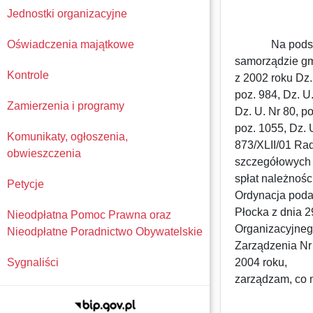
Jednostki organizacyjne
Oświadczenia majątkowe
Na podstawie 
samorządzie gmi
Kontrole
z 2002 roku Dz. 
poz. 984, Dz. U
Zamierzenia i programy
Dz. U. Nr 80, p
poz. 1055, Dz. U
Komunikaty, ogłoszenia,
873/XLII/01 Ra
obwieszczenia
szczegółowych z
spłat należnośc
Petycje
Ordynacja poda
Płocka z dnia 2
Nieodpłatna Pomoc Prawna oraz
Organizacyjneg
Nieodpłatne Poradnictwo Obywatelskie
Zarządzenia Nr 
Sygnaliści
2004 roku,
zarządzam, co 