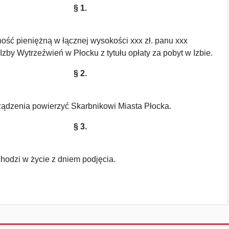
§ 1.
ość pieniężną w łącznej wysokości xxx zł. panu xxx
zby Wytrzeźwień w Płocku z tytułu opłaty za pobyt w Izbie.
§ 2.
ądzenia powierzyć Skarbnikowi Miasta Płocka.
§ 3.
hodzi w życie z dniem podjęcia.