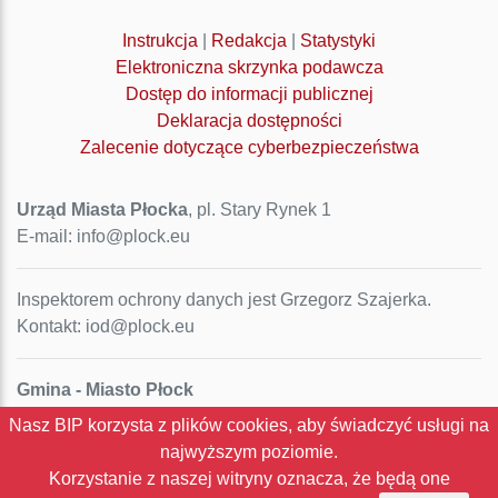
Instrukcja
|
Redakcja
|
Statystyki
Elektroniczna skrzynka podawcza
Dostęp do informacji publicznej
Deklaracja dostępności
Zalecenie dotyczące cyberbezpieczeństwa
Urząd Miasta Płocka
, pl. Stary Rynek 1
E-mail: info@plock.eu
Inspektorem ochrony danych jest Grzegorz Szajerka.
Kontakt: iod@plock.eu
Gmina - Miasto Płock
Pl. Stary Rynek 1
Nasz BIP korzysta z plików cookies, aby świadczyć usługi na
09-400 Płock
najwyższym poziomie.
NIP: 774-31-35-712
Korzystanie z naszej witryny oznacza, że będą one
Regon: 611016086