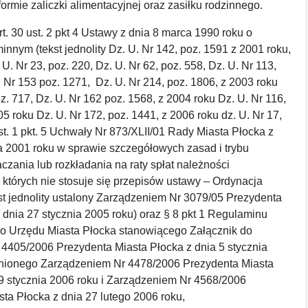
ormie zaliczki alimentacyjnej oraz zasiłku rodzinnego.
t. 30 ust. 2 pkt 4 Ustawy z dnia 8 marca 1990 roku o
nnym (tekst jednolity Dz. U. Nr 142, poz. 1591 z 2001 roku,
U. Nr 23, poz. 220, Dz. U. Nr 62, poz. 558, Dz. U. Nr 113,
. Nr 153 poz. 1271, Dz. U. Nr 214, poz. 1806, z 2003 roku
oz. 717, Dz. U. Nr 162 poz. 1568, z 2004 roku Dz. U. Nr 116,
05 roku Dz. U. Nr 172, poz. 1441, z 2006 roku dz. U. Nr 17,
ust. 1 pkt. 5 Uchwały Nr 873/XLII/01 Rady Miasta Płocka z
a 2001 roku w sprawie szczegółowych zasad i trybu
czania lub rozkładania na raty spłat należności
 których nie stosuje się przepisów ustawy – Ordynacja
t jednolity ustalony Zarządzeniem Nr 3079/05 Prezydenta
 dnia 27 stycznia 2005 roku) oraz § 8 pkt 1 Regulaminu
o Urzędu Miasta Płocka stanowiącego Załącznik do
 4405/2006 Prezydenta Miasta Płocka z dnia 5 stycznia
nionego Zarządzeniem Nr 4478/2006 Prezydenta Miasta
9 stycznia 2006 roku i Zarządzeniem Nr 4568/2006
ta Płocka z dnia 27 lutego 2006 roku,