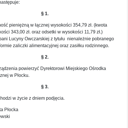
następuje:
§ 1.
ość pieniężną w łącznej wysokości 354,79 zł. (kwota
ści 343,00 zł. oraz odsetki w wysokości 11,79 zł.)
ani Lucyny Owczarskiej z tytułu nienależnie pobranego
ormie zaliczki alimentacyjnej oraz zasiłku rodzinnego.
§ 2.
ądzenia powierzyć Dyrektorowi Miejskiego Ośrodka
nej w Płocku.
§ 3.
hodzi w życie z dniem podjęcia.
ta Płocka
ewski