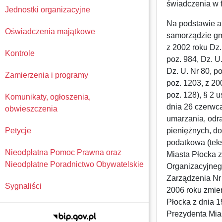
świadczenia w f
Jednostki organizacyjne
Na podstawie ar
Oświadczenia majątkowe
samorządzie gmi
z 2002 roku Dz. 
Kontrole
poz. 984, Dz. U
Dz. U. Nr 80, p
Zamierzenia i programy
poz. 1203, z 20
poz. 128), § 2 
Komunikaty, ogłoszenia,
dnia 26 czerwc
obwieszczenia
umarzania, odra
Petycje
pieniężnych, do
podatkowa (teks
Nieodpłatna Pomoc Prawna oraz
Miasta Płocka z
Nieodpłatne Poradnictwo Obywatelskie
Organizacyjneg
Zarządzenia Nr
Sygnaliści
2006 roku zmie
Płocka z dnia 1
Prezydenta Mias