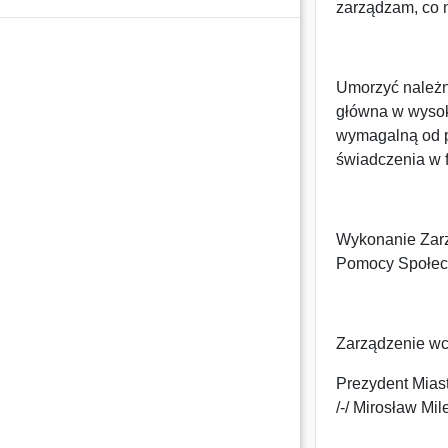
zarządzam, co 
Umorzyć należn
główna w wysoko
wymagalną od p
świadczenia w f
Wykonanie Zarz
Pomocy Społecz
Zarządzenie wc
Prezydent Mias
/-/ Mirosław Mil