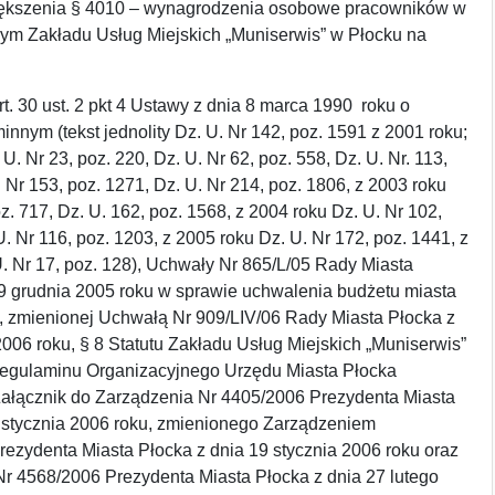
ększenia § 4010 – wynagrodzenia osobowe pracowników w
wym Zakładu Usług Miejskich „Muniserwis” w Płocku na
t. 30 ust. 2 pkt 4 Ustawy z dnia 8 marca 1990 roku o
nnym (tekst jednolity Dz. U. Nr 142, poz. 1591 z 2001 roku;
U. Nr 23, poz. 220, Dz. U. Nr 62, poz. 558, Dz. U. Nr. 113,
. Nr 153, poz. 1271, Dz. U. Nr 214, poz. 1806, z 2003 roku
oz. 717, Dz. U. 162, poz. 1568, z 2004 roku Dz. U. Nr 102,
U. Nr 116, poz. 1203, z 2005 roku Dz. U. Nr 172, poz. 1441, z
. Nr 17, poz. 128), Uchwały Nr 865/L/05 Rady Miasta
29 grudnia 2005 roku w sprawie uchwalenia budżetu miasta
, zmienionej Uchwałą Nr 909/LIV/06 Rady Miasta Płocka z
006 roku, § 8 Statutu Zakładu Usług Miejskich „Muniserwis”
 Regulaminu Organizacyjnego Urzędu Miasta Płocka
ałącznik do Zarządzenia Nr 4405/2006 Prezydenta Miasta
5 stycznia 2006 roku, zmienionego Zarządzeniem
ezydenta Miasta Płocka z dnia 19 stycznia 2006 roku oraz
r 4568/2006 Prezydenta Miasta Płocka z dnia 27 lutego