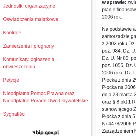
w sprawie:
zwi
Jednostki organizacyjne
planie finanso
2006 rok.
Oświadczenia majątkowe
Na podstawie ar
Kontrole
samorządzie gmi
z 2002 roku Dz. 
Zamierzenia i programy
poz. 984, Dz. U
Dz. U. Nr 80, p
Komunikaty, ogłoszenia,
poz. 1055, Dz. 
obwieszczenia
2006 roku Dz. U
Petycje
Płocka z dnia 
Płocka na 2006
Nieodpłatna Pomoc Prawna oraz
dnia 28 marca 2
Nieodpłatne Poradnictwo Obywatelskie
oraz § 8 pkt 1
stanowiącego Z
Sygnaliści
Płocka z dnia 
Nr 4478/2006 Pr
Zarządzeniem N