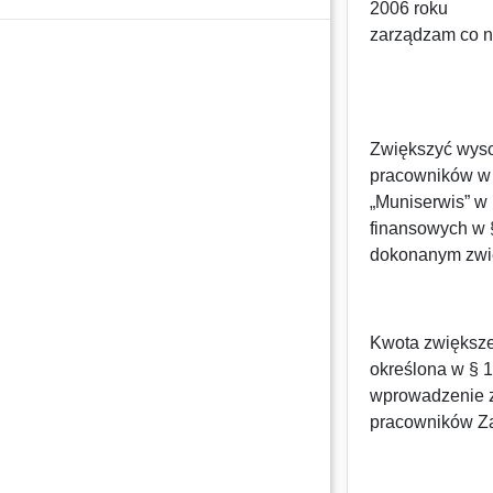
2006 roku
zarządzam co n
Zwiększyć wys
pracowników w 
„Muniserwis” w
finansowych w 
dokonanym zwięk
Kwota zwiększ
określona w § 
wprowadzenie z
pracowników Za