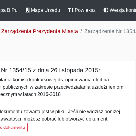
pa BIPu
Mapa Urzędu
Powiększ
Wersja kont
Zarządzenia Prezydenta Miasta
Zarządzenie Nr 1354/
Nr 1354/15 z dnia 26 listopada 2015r.
ania komisji konkursowej ds. opiniowania ofert na
ń publicznych w zakresie przeciwdziałania uzależnieniom i
łecznym w latach 2016-2018
okumentu zawarta jest w pliku. Jeśli nie widzisz poniżej
zawartości, możesz pobrać lub otworzyć dokument:
ść dokumentu