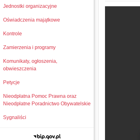
Jednostki organizacyjne
Oświadczenia majątkowe
Kontrole
Zamierzenia i programy
Komunikaty, ogłoszenia,
obwieszczenia
Petycje
Nieodpłatna Pomoc Prawna oraz
Nieodpłatne Poradnictwo Obywatelskie
Sygnaliści