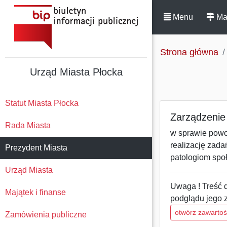
Menu
Ma
Strona główna
Urząd Miasta Płocka
Statut Miasta Płocka
Zarządzenie 
Rada Miasta
w sprawie powoł
realizację zada
Prezydent Miasta
patologiom spo
Urząd Miasta
Uwaga ! Treść d
Majątek i finanse
podglądu jego 
otwórz zawarto
Zamówienia publiczne