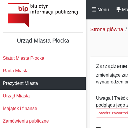
Menu
Ma
Strona główna
Urząd Miasta Płocka
Statut Miasta Płocka
Zarządzenie 
Rada Miasta
zmieniające za
wynagrodzeń pra
Prezydent Miasta
Urząd Miasta
Uwaga ! Treść d
podglądu jego 
Majątek i finanse
otwórz zawarto
Zamówienia publiczne