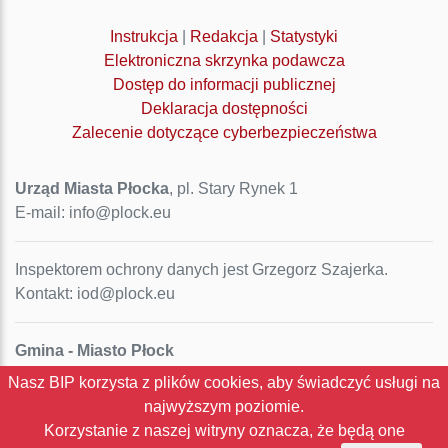
Instrukcja
|
Redakcja
|
Statystyki
Elektroniczna skrzynka podawcza
Dostęp do informacji publicznej
Deklaracja dostępności
Zalecenie dotyczące cyberbezpieczeństwa
Urząd Miasta Płocka
, pl. Stary Rynek 1
E-mail: info@plock.eu
Inspektorem ochrony danych jest Grzegorz Szajerka.
Kontakt: iod@plock.eu
Gmina - Miasto Płock
Pl. Stary Rynek 1
Nasz BIP korzysta z plików cookies, aby świadczyć usługi na
09-400 Płock
najwyższym poziomie.
NIP: 774-31-35-712
Korzystanie z naszej witryny oznacza, że będą one
Regon: 611016086