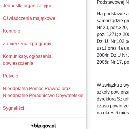
Podstawowej Nr
Jednostki organizacyjne
Na podstawie art
Oświadczenia majątkowe
samorządzie gmi
Nr 23, poz.220,
Kontrole
poz. 1271; z 200
Dz. U. Nr 102 p
Zamierzenia i programy
ust.1 oraz 4a us
2004r. Dz.U Nr 
Komunikaty, ogłoszenia,
2005r. Nr 17, p
obwieszczenia
Petycje
W związku z wy
Nieodpłatna Pomoc Prawna oraz
szkoły powierz
Nieodpłatne Poradnictwo Obywatelskie
dyrektora Szko
czasu powierzen
Sygnaliści
na okres 6 mies