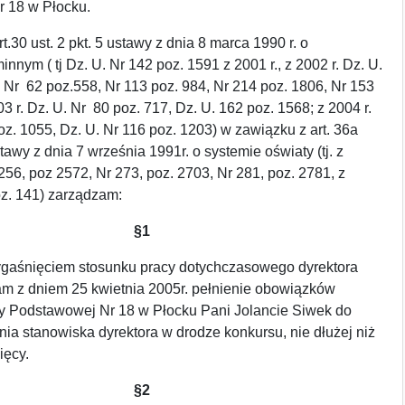
 18 w Płocku.
.30 ust. 2 pkt. 5 ustawy z dnia 8 marca 1990 r. o
nnym ( tj Dz. U. Nr 142 poz. 1591 z 2001 r., z 2002 r. Dz. U.
 Nr 62 poz.558, Nr 113 poz. 984, Nr 214 poz. 1806, Nr 153
3 r. Dz. U. Nr 80 poz. 717, Dz. U. 162 poz. 1568; z 2004 r.
oz. 1055, Dz. U. Nr 116 poz. 1203) w zawiązku z art. 36a
tawy z dnia 7 września 1991r. o systemie oświaty (tj. z
256, poz 2572, Nr 273, poz. 2703, Nr 281, poz. 2781, z
oz. 141) zarządzam:
§1
gaśnięciem stosunku pracy dotychczasowego dyrektora
am z dniem 25 kwietnia 2005r. pełnienie obowiązków
ły Podstawowej Nr 18 w Płocku Pani Jolancie Siwek do
ia stanowiska dyrektora w drodze konkursu, nie dłużej niż
ięcy.
§2