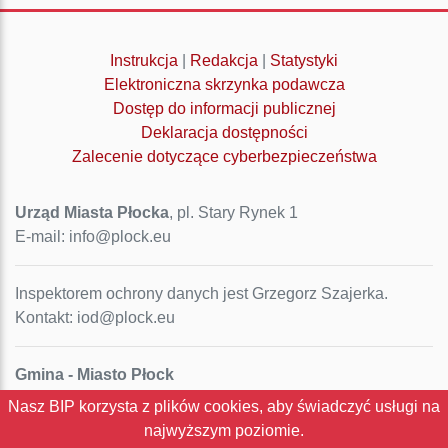
Instrukcja
|
Redakcja
|
Statystyki
Elektroniczna skrzynka podawcza
Dostęp do informacji publicznej
Deklaracja dostępności
Zalecenie dotyczące cyberbezpieczeństwa
Urząd Miasta Płocka
, pl. Stary Rynek 1
E-mail: info@plock.eu
Inspektorem ochrony danych jest Grzegorz Szajerka.
Kontakt: iod@plock.eu
Gmina - Miasto Płock
Pl. Stary Rynek 1
Nasz BIP korzysta z plików cookies, aby świadczyć usługi na
09-400 Płock
najwyższym poziomie.
NIP: 774-31-35-712