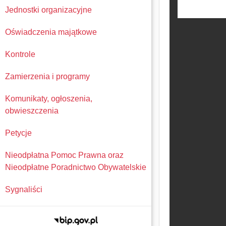
Jednostki organizacyjne
Oświadczenia majątkowe
Kontrole
Zamierzenia i programy
Komunikaty, ogłoszenia,
obwieszczenia
Petycje
Nieodpłatna Pomoc Prawna oraz
Nieodpłatne Poradnictwo Obywatelskie
Sygnaliści