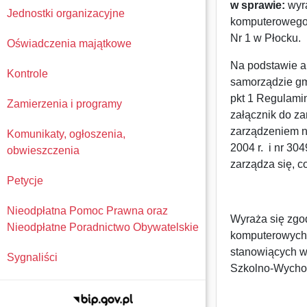
w sprawie:
wyra
Jednostki organizacyjne
komputerowego
Nr 1 w Płocku.
Oświadczenia majątkowe
Na podstawie ar
Kontrole
samorządzie gm
pkt 1 Regulami
Zamierzenia i programy
załącznik do za
zarządzeniem n
Komunikaty, ogłoszenia,
2004 r. i nr 30
obwieszczenia
zarządza się, c
Petycje
Nieodpłatna Pomoc Prawna oraz
Wyraża się zgo
Nieodpłatne Poradnictwo Obywatelskie
komputerowych,
stanowiących w
Sygnaliści
Szkolno-Wycho