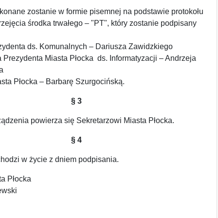
konane zostanie w formie pisemnej na podstawie protokołu
rzejęcia środka trwałego – "PT", który zostanie podpisany
zydenta ds. Komunalnych – Dariusza Zawidzkiego
Prezydenta Miasta Płocka ds. Informatyzacji – Andrzeja
a
asta Płocka – Barbarę Szurgocińską.
§ 3
ądzenia powierza się Sekretarzowi Miasta Płocka.
§ 4
hodzi w życie z dniem podpisania.
ta Płocka
ewski