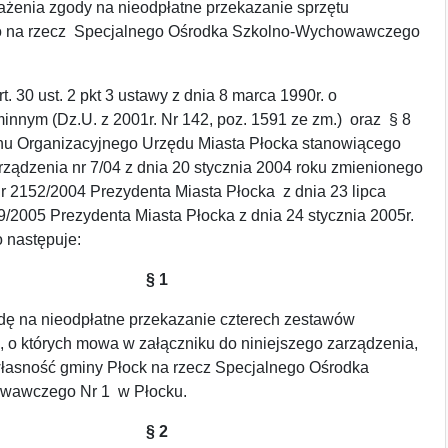
żenia zgody na nieodpłatne przekazanie sprzętu
 na rzecz Specjalnego Ośrodka Szkolno-Wychowawczego
t. 30 ust. 2 pkt 3 ustawy z dnia 8 marca 1990r. o
innym (Dz.U. z 2001r. Nr 142, poz. 1591 ze zm.) oraz § 8
nu Organizacyjnego Urzędu Miasta Płocka stanowiącego
rządzenia nr 7/04 z dnia 20 stycznia 2004 roku zmienionego
r 2152/2004 Prezydenta Miasta Płocka z dnia 23 lipca
49/2005 Prezydenta Miasta Płocka z dnia 24 stycznia 2005r.
o następuje:
§ 1
dę na nieodpłatne przekazanie czterech zestawów
 o których mowa w załączniku do niniejszego zarządzenia,
łasność gminy Płock na rzecz Specjalnego Ośrodka
wawczego Nr 1 w Płocku.
§ 2