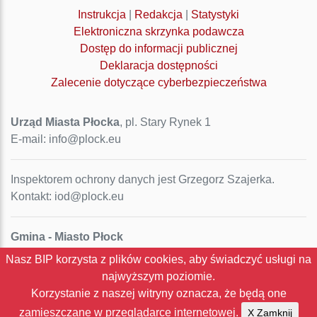
Instrukcja
|
Redakcja
|
Statystyki
Elektroniczna skrzynka podawcza
Dostęp do informacji publicznej
Deklaracja dostępności
Zalecenie dotyczące cyberbezpieczeństwa
Urząd Miasta Płocka
, pl. Stary Rynek 1
E-mail: info@plock.eu
Inspektorem ochrony danych jest Grzegorz Szajerka.
Kontakt: iod@plock.eu
Gmina - Miasto Płock
Pl. Stary Rynek 1
Nasz BIP korzysta z plików cookies, aby świadczyć usługi na
09-400 Płock
najwyższym poziomie.
NIP: 774-31-35-712
Korzystanie z naszej witryny oznacza, że będą one
Regon: 611016086
zamieszczane w przeglądarce internetowej.
X Zamknij