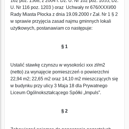
162 poz. 1568; z 2004 r. Dz. U. Nr 102 poz. 1055, Dz.
U. Nr 116 poz. 1203 ) oraz Uchwały nr 676/XXXI/00
Rady Miasta Płocka z dnia 19.09.2000 r Zał. Nr 1 § 2
w sprawie przyjęcia zasad najmu gminnych lokali
użytkowych, postanawiam co następuje:
§ 1
Ustalić stawkę czynszu w wysokości xxx zł/m2
(netto) za wynajęcie pomieszczeń o powierzchni
22,94 m2; 22,65 m2 oraz 14,10 m2 mieszczących się
w budynku przy ulicy 3 Maja 18 dla Prywatnego
Liceum Ogólnokształcącego Spółki „Impuls”.
§ 2