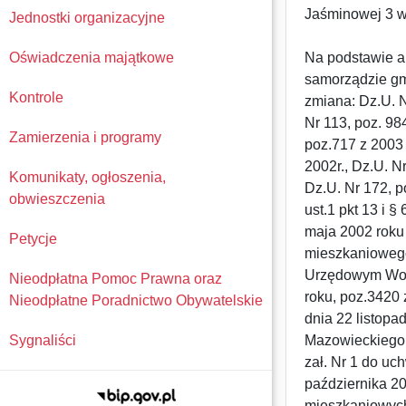
Jaśminowej 3 w
Jednostki organizacyjne
Oświadczenia majątkowe
Na podstawie ar
samorządzie gmi
Kontrole
zmiana: Dz.U. N
Nr 113, poz. 98
Zamierzenia i programy
poz.717 z 2003 
2002r., Dz.U. N
Komunikaty, ogłoszenia,
Dz.U. Nr 172, p
obwieszczenia
ust.1 pkt 13 i 
maja 2002 roku
Petycje
mieszkaniowego
Urzędowym Woj
Nieodpłatna Pomoc Prawna oraz
roku, poz.3420
Nieodpłatne Poradnictwo Obywatelskie
dnia 22 listop
Sygnaliści
Mazowieckiego N
zał. Nr 1 do uc
października 20
mieszkaniowych