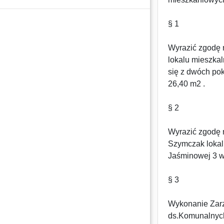
§ 1
Wyrazić zgodę 
lokalu mieszkal
się z dwóch pok
26,40 m2 .
§ 2
Wyrazić zgodę 
Szymczak lokal
Jaśminowej 3 w
§ 3
Wykonanie Zarz
ds.Komunalnyc