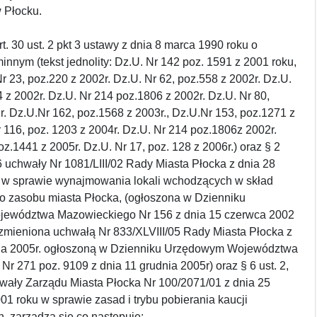
 Płocku.
t. 30 ust. 2 pkt 3 ustawy z dnia 8 marca 1990 roku o
nnym (tekst jednolity: Dz.U. Nr 142 poz. 1591 z 2001 roku,
r 23, poz.220 z 2002r. Dz.U. Nr 62, poz.558 z 2002r. Dz.U.
4 z 2002r. Dz.U. Nr 214 poz.1806 z 2002r. Dz.U. Nr 80,
r. Dz.U.Nr 162, poz.1568 z 2003r., Dz.U.Nr 153, poz.1271 z
r 116, poz. 1203 z 2004r. Dz.U. Nr 214 poz.1806z 2002r.
oz.1441 z 2005r. Dz.U. Nr 17, poz. 128 z 2006r.) oraz § 2
§ 6 uchwały Nr 1081/LIII/02 Rady Miasta Płocka z dnia 28
 w sprawie wynajmowania lokali wchodzących w skład
 zasobu miasta Płocka, (ogłoszona w Dzienniku
ewództwa Mazowieckiego Nr 156 z dnia 15 czerwca 2002
 zmieniona uchwałą Nr 833/XLVIII/05 Rady Miasta Płocka z
ada 2005r. ogłoszoną w Dzienniku Urzędowym Województwa
r 271 poz. 9109 z dnia 11 grudnia 2005r) oraz § 6 ust. 2,
hwały Zarządu Miasta Płocka Nr 100/2071/01 z dnia 25
01 roku w sprawie zasad i trybu pobierania kaucji
, zarządza się co następuje: