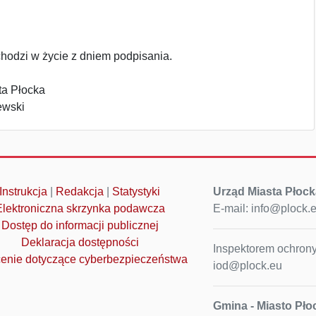
hodzi w życie z dniem podpisania.
ta Płocka
ewski
Instrukcja
|
Redakcja
|
Statystyki
Urząd Miasta Płock
Elektroniczna skrzynka podawcza
E-mail: info@plock.
Dostęp do informacji publicznej
Deklaracja dostępności
Inspektorem ochrony
enie dotyczące cyberbezpieczeństwa
iod@plock.eu
Gmina - Miasto Pło