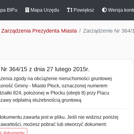
pa BIPu
Mapa Urzędu
Powiększ
Wersja kont
Zarządzenia Prezydenta Miasta
Zarządzenie Nr 364/1
Nr 364/15 z dnia 27 lutego 2015r.
ażenia zgody na obciążenie nieruchomości gruntowej
asność Gminy - Miasto Płock, oznaczonej numerem
iałki 824, położonej w Płocku (obręb 8) przy Placu
awy odpłatną służebnością gruntową
okumentu zawarta jest w pliku. Jeśli nie widzisz poniżej
zawartości, możesz pobrać lub otworzyć dokument:
ść dokumentu