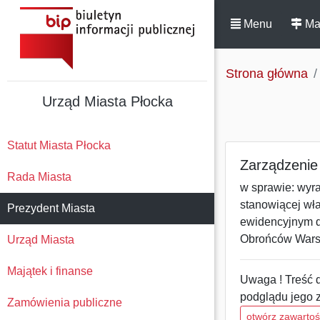
Menu
Ma
Strona główna
Urząd Miasta Płocka
Statut Miasta Płocka
Zarządzenie 
Rada Miasta
w sprawie: wyr
stanowiącej wł
Prezydent Miasta
ewidencyjnym dz
Obrońców Warsz
Urząd Miasta
Majątek i finanse
Uwaga ! Treść d
podglądu jego 
Zamówienia publiczne
otwórz zawarto