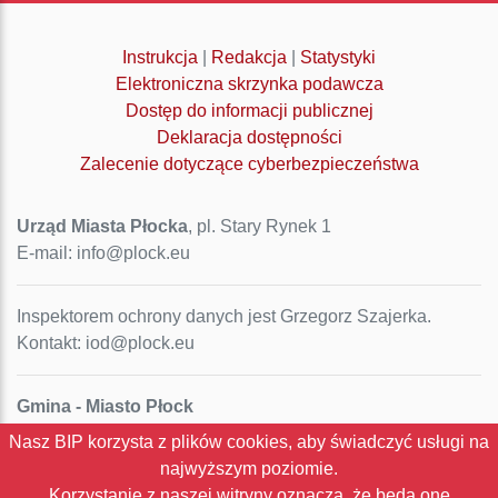
Instrukcja
|
Redakcja
|
Statystyki
Elektroniczna skrzynka podawcza
Dostęp do informacji publicznej
Deklaracja dostępności
Zalecenie dotyczące cyberbezpieczeństwa
Urząd Miasta Płocka
, pl. Stary Rynek 1
E-mail: info@plock.eu
Inspektorem ochrony danych jest Grzegorz Szajerka.
Kontakt: iod@plock.eu
Gmina - Miasto Płock
Pl. Stary Rynek 1
Nasz BIP korzysta z plików cookies, aby świadczyć usługi na
09-400 Płock
najwyższym poziomie.
NIP: 774-31-35-712
Korzystanie z naszej witryny oznacza, że będą one