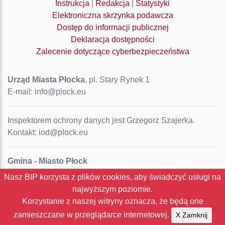
Instrukcja
|
Redakcja
|
Statystyki
Elektroniczna skrzynka podawcza
Dostęp do informacji publicznej
Deklaracja dostępności
Zalecenie dotyczące cyberbezpieczeństwa
Urząd Miasta Płocka
, pl. Stary Rynek 1
E-mail: info@plock.eu
Inspektorem ochrony danych jest Grzegorz Szajerka.
Kontakt: iod@plock.eu
Gmina - Miasto Płock
Pl. Stary Rynek 1
Nasz BIP korzysta z plików cookies, aby świadczyć usługi na
09-400 Płock
najwyższym poziomie.
NIP: 774-31-35-712
Korzystanie z naszej witryny oznacza, że będą one
Regon: 611016086
zamieszczane w przeglądarce internetowej.
X Zamknij