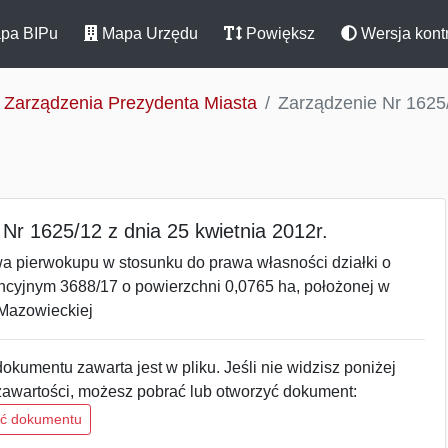
pa BIPu
Mapa Urzędu
Powiększ
Wersja kont
Zarządzenia Prezydenta Miasta
Zarządzenie Nr 1625/
Nr 1625/12 z dnia 25 kwietnia 2012r.
wa pierwokupu w stosunku do prawa własności działki o
cyjnym 3688/17 o powierzchni 0,0765 ha, położonej w
 Mazowieckiej
okumentu zawarta jest w pliku. Jeśli nie widzisz poniżej
zawartości, możesz pobrać lub otworzyć dokument:
ść dokumentu