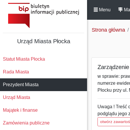
Menu
Ma
Strona główna
Urząd Miasta Płocka
Statut Miasta Płocka
Zarządzenie 
Rada Miasta
w sprawie: pra
numerze ewiden
Prezydent Miasta
Płocku przy ul.
Urząd Miasta
Uwaga ! Treść d
Majątek i finanse
podglądu jego 
otwórz zawarto
Zamówienia publiczne