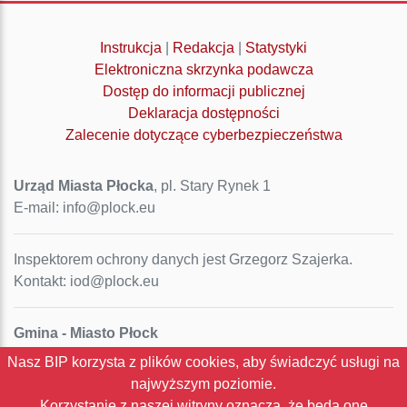
Instrukcja
|
Redakcja
|
Statystyki
Elektroniczna skrzynka podawcza
Dostęp do informacji publicznej
Deklaracja dostępności
Zalecenie dotyczące cyberbezpieczeństwa
Urząd Miasta Płocka
, pl. Stary Rynek 1
E-mail: info@plock.eu
Inspektorem ochrony danych jest Grzegorz Szajerka.
Kontakt: iod@plock.eu
Gmina - Miasto Płock
Pl. Stary Rynek 1
Nasz BIP korzysta z plików cookies, aby świadczyć usługi na
09-400 Płock
najwyższym poziomie.
NIP: 774-31-35-712
Korzystanie z naszej witryny oznacza, że będą one