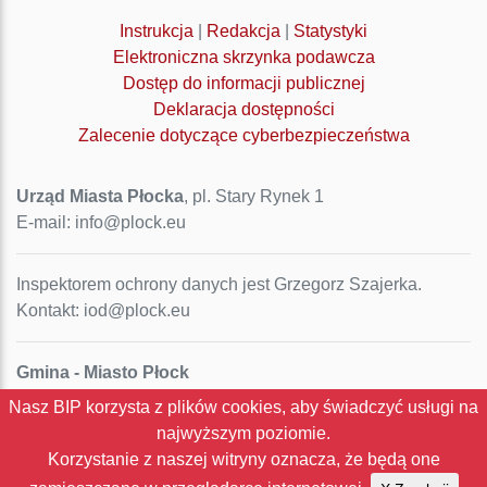
Instrukcja
|
Redakcja
|
Statystyki
Elektroniczna skrzynka podawcza
Dostęp do informacji publicznej
Deklaracja dostępności
Zalecenie dotyczące cyberbezpieczeństwa
Urząd Miasta Płocka
, pl. Stary Rynek 1
E-mail: info@plock.eu
Inspektorem ochrony danych jest Grzegorz Szajerka.
Kontakt: iod@plock.eu
Gmina - Miasto Płock
Pl. Stary Rynek 1
Nasz BIP korzysta z plików cookies, aby świadczyć usługi na
09-400 Płock
najwyższym poziomie.
NIP: 774-31-35-712
Korzystanie z naszej witryny oznacza, że będą one
Regon: 611016086