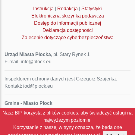
Instrukcja
|
Redakcja
|
Statystyki
Elektroniczna skrzynka podawcza
Dostęp do informacji publicznej
Deklaracja dostępności
Zalecenie dotyczące cyberbezpieczeństwa
Urząd Miasta Płocka
, pl. Stary Rynek 1
E-mail: info@plock.eu
Inspektorem ochrony danych jest Grzegorz Szajerka.
Kontakt: iod@plock.eu
Gmina - Miasto Płock
Pl. Stary Rynek 1
Nasz BIP korzysta z plików cookies, aby świadczyć usługi na
09-400 Płock
najwyższym poziomie.
NIP: 774-31-35-712
Korzystanie z naszej witryny oznacza, że będą one
Regon: 611016086