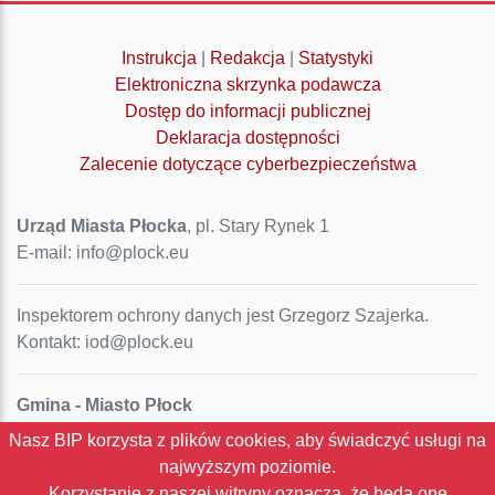
Instrukcja
|
Redakcja
|
Statystyki
Elektroniczna skrzynka podawcza
Dostęp do informacji publicznej
Deklaracja dostępności
Zalecenie dotyczące cyberbezpieczeństwa
Urząd Miasta Płocka
, pl. Stary Rynek 1
E-mail: info@plock.eu
Inspektorem ochrony danych jest Grzegorz Szajerka.
Kontakt: iod@plock.eu
Gmina - Miasto Płock
Pl. Stary Rynek 1
Nasz BIP korzysta z plików cookies, aby świadczyć usługi na
09-400 Płock
najwyższym poziomie.
NIP: 774-31-35-712
Korzystanie z naszej witryny oznacza, że będą one