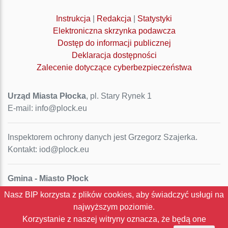
Instrukcja
|
Redakcja
|
Statystyki
Elektroniczna skrzynka podawcza
Dostęp do informacji publicznej
Deklaracja dostępności
Zalecenie dotyczące cyberbezpieczeństwa
Urząd Miasta Płocka
, pl. Stary Rynek 1
E-mail: info@plock.eu
Inspektorem ochrony danych jest Grzegorz Szajerka.
Kontakt: iod@plock.eu
Gmina - Miasto Płock
Pl. Stary Rynek 1
Nasz BIP korzysta z plików cookies, aby świadczyć usługi na
09-400 Płock
najwyższym poziomie.
NIP: 774-31-35-712
Korzystanie z naszej witryny oznacza, że będą one
Regon: 611016086