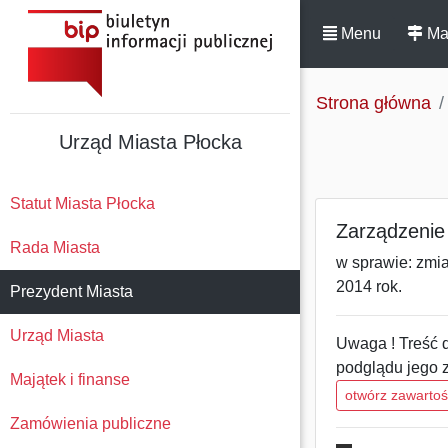
Menu
Ma
Strona główna
Urząd Miasta Płocka
Statut Miasta Płocka
Zarządzenie 
Rada Miasta
w sprawie: zmi
2014 rok.
Prezydent Miasta
Urząd Miasta
Uwaga ! Treść d
podglądu jego 
Majątek i finanse
otwórz zawarto
Zamówienia publiczne