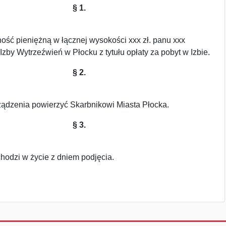
§ 1.
ość pieniężną w łącznej wysokości xxx zł. panu xxx
zby Wytrzeźwień w Płocku z tytułu opłaty za pobyt w Izbie.
§ 2.
ądzenia powierzyć Skarbnikowi Miasta Płocka.
§ 3.
hodzi w życie z dniem podjęcia.