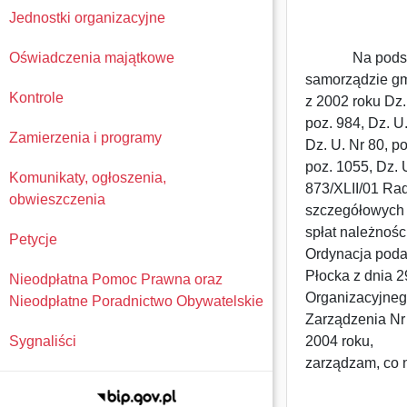
Jednostki organizacyjne
Oświadczenia majątkowe
Na podstawie 
samorządzie gmi
Kontrole
z 2002 roku Dz. 
poz. 984, Dz. U
Zamierzenia i programy
Dz. U. Nr 80, p
poz. 1055, Dz. U
Komunikaty, ogłoszenia,
873/XLII/01 Ra
obwieszczenia
szczegółowych z
spłat należnośc
Petycje
Ordynacja poda
Płocka z dnia 2
Nieodpłatna Pomoc Prawna oraz
Organizacyjneg
Nieodpłatne Poradnictwo Obywatelskie
Zarządzenia Nr 
Sygnaliści
2004 roku,
zarządzam, co 