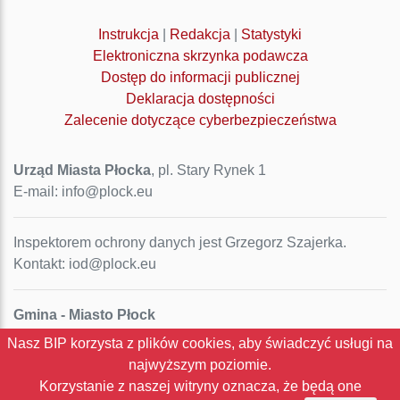
Instrukcja
|
Redakcja
|
Statystyki
Elektroniczna skrzynka podawcza
Dostęp do informacji publicznej
Deklaracja dostępności
Zalecenie dotyczące cyberbezpieczeństwa
Urząd Miasta Płocka
, pl. Stary Rynek 1
E-mail: info@plock.eu
Inspektorem ochrony danych jest Grzegorz Szajerka.
Kontakt: iod@plock.eu
Gmina - Miasto Płock
Pl. Stary Rynek 1
Nasz BIP korzysta z plików cookies, aby świadczyć usługi na
09-400 Płock
najwyższym poziomie.
NIP: 774-31-35-712
Korzystanie z naszej witryny oznacza, że będą one