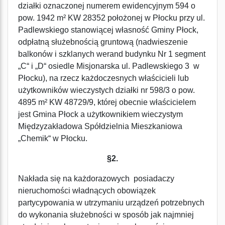
działki oznaczonej numerem ewidencyjnym 594 o
pow. 1942 m² KW 28352 położonej w Płocku przy ul.
Padlewskiego stanowiącej własność Gminy Płock,
odpłatną służebnością gruntową (nadwieszenie
balkonów i szklanych werand budynku Nr 1 segment
„C“ i „D“ osiedle Misjonarska ul. Padlewskiego 3 w
Płocku), na rzecz każdoczesnych właścicieli lub
użytkowników wieczystych działki nr 598/3 o pow.
4895 m² KW 48729/9, której obecnie właścicielem
jest Gmina Płock a użytkownikiem wieczystym
Międzyzakładowa Spółdzielnia Mieszkaniowa
„Chemik“ w Płocku.
§2.
Nakłada się na każdorazowych posiadaczy
nieruchomości władnących obowiązek
partycypowania w utrzymaniu urządzeń potrzebnych
do wykonania służebności w sposób jak najmniej