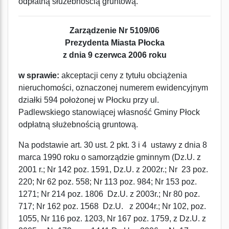
odpłatną służebnością gruntową.
Zarządzenie Nr 5109/06
Prezydenta Miasta Płocka
z dnia 9 czerwca 2006 roku
w sprawie:
akceptacji ceny z tytułu obciążenia
nieruchomości, oznaczonej numerem ewidencyjnym
działki 594 położonej w Płocku przy ul.
Padlewskiego stanowiącej własność Gminy Płock
odpłatną służebnością gruntową.
Na podstawie art. 30 ust. 2 pkt. 3 i 4 ustawy z dnia 8
marca 1990 roku o samorządzie gminnym (Dz.U. z
2001 r.; Nr 142 poz. 1591, Dz.U. z 2002r.; Nr 23 poz.
220; Nr 62 poz. 558; Nr 113 poz. 984; Nr 153 poz.
1271; Nr 214 poz. 1806 Dz.U. z 2003r.; Nr 80 poz.
717; Nr 162 poz. 1568 Dz.U. z 2004r.; Nr 102, poz.
1055, Nr 116 poz. 1203, Nr 167 poz. 1759, z Dz.U. z