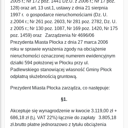
2005 r.; Nr 172 poz. 1441 Dz.U. z 2006 r.; Nr 17 poz.
128) oraz art. 13 ust.1, ustawy z dnia 21 sierpnia
1997 r. o gospodarce nieruchomościami (Dz. U.
z.2004 r.; Nr 261 poz. 2603, Nr 281 poz. 2782, Dz. U.
z 2005 r.; Nr 130 poz. 1087, Nr 169 poz. 1420, Nr 175
poz. 1459) oraz Zarządzenia Nr 4696/06
Prezydenta Miasta Płocka z dnia 27 marca 2006
roku w sprawie wyrażenia zgody na obciążenie
nieruchomości oznaczonej numerem ewidencyjnym
działki 594 położonej w Płocku przy ul.
Padlewskiego stanowiącej własność Gminy Płock
odpłatną służebnością gruntową.
Prezydent Miasta Płocka zarządza, co następuje:
§1.
Akceptuje się wynagrodzenie w kwocie 3.119,00 zł +
686,18 zł (t.j. VAT 22%) łącznie do zapłaty 3.805,18
zł.brutto płatne jednorazowo z tytułu obciążenia