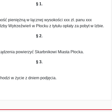
§ 1.
ość pieniężną w łącznej wysokości xxx zł. panu xxx
zby Wytrzeźwień w Płocku z tytułu opłaty za pobyt w Izbie.
§ 2.
ądzenia powierzyć Skarbnikowi Miasta Płocka.
§ 3.
hodzi w życie z dniem podjęcia.