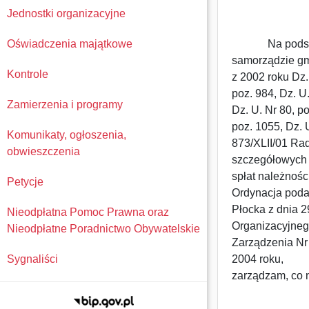
Jednostki organizacyjne
Oświadczenia majątkowe
Na podstawie 
samorządzie gmi
Kontrole
z 2002 roku Dz. 
poz. 984, Dz. U
Zamierzenia i programy
Dz. U. Nr 80, p
poz. 1055, Dz. U
Komunikaty, ogłoszenia,
873/XLII/01 Ra
obwieszczenia
szczegółowych z
spłat należnośc
Petycje
Ordynacja poda
Płocka z dnia 2
Nieodpłatna Pomoc Prawna oraz
Organizacyjneg
Nieodpłatne Poradnictwo Obywatelskie
Zarządzenia Nr 
Sygnaliści
2004 roku,
zarządzam, co 