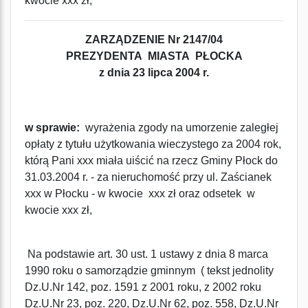
kwocie xxx zł,
ZARZĄDZENIE Nr 2147/04
PREZYDENTA MIASTA PŁOCKA
z dnia 23 lipca 2004 r.
w sprawie:
wyrażenia zgody na umorzenie zaległej
opłaty z tytułu użytkowania wieczystego za 2004 rok,
którą Pani xxx miała uiścić na rzecz Gminy Płock do
31.03.2004 r. - za nieruchomość przy ul. Zaścianek
xxx w Płocku - w kwocie xxx zł oraz odsetek w
kwocie xxx zł,
Na podstawie art. 30 ust. 1 ustawy z dnia 8 marca
1990 roku o samorządzie gminnym ( tekst jednolity
Dz.U.Nr 142, poz. 1591 z 2001 roku, z 2002 roku
Dz.U.Nr 23, poz. 220, Dz.U.Nr 62, poz. 558, Dz.U.Nr