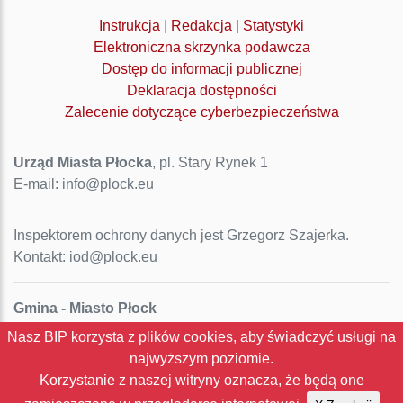
Instrukcja
|
Redakcja
|
Statystyki
Elektroniczna skrzynka podawcza
Dostęp do informacji publicznej
Deklaracja dostępności
Zalecenie dotyczące cyberbezpieczeństwa
Urząd Miasta Płocka
, pl. Stary Rynek 1
E-mail: info@plock.eu
Inspektorem ochrony danych jest Grzegorz Szajerka.
Kontakt: iod@plock.eu
Gmina - Miasto Płock
Pl. Stary Rynek 1
Nasz BIP korzysta z plików cookies, aby świadczyć usługi na
09-400 Płock
najwyższym poziomie.
NIP: 774-31-35-712
Korzystanie z naszej witryny oznacza, że będą one
Regon: 611016086