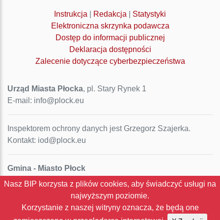
Instrukcja
|
Redakcja
|
Statystyki
Elektroniczna skrzynka podawcza
Dostęp do informacji publicznej
Deklaracja dostępności
Zalecenie dotyczące cyberbezpieczeństwa
Urząd Miasta Płocka
, pl. Stary Rynek 1
E-mail: info@plock.eu
Inspektorem ochrony danych jest Grzegorz Szajerka.
Kontakt: iod@plock.eu
Gmina - Miasto Płock
Pl. Stary Rynek 1
Nasz BIP korzysta z plików cookies, aby świadczyć usługi na
09-400 Płock
najwyższym poziomie.
NIP: 774-31-35-712
Korzystanie z naszej witryny oznacza, że będą one
Regon: 611016086