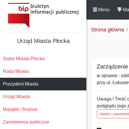
Menu
Ma
Strona główna
Urząd Miasta Płocka
Statut Miasta Płocka
Zarządzenie 
Rada Miasta
w sprawie : od
przy ul. Łukasi
Prezydent Miasta
Urząd Miasta
Uwaga ! Treść d
podglądu jego 
Majątek i finanse
otwórz zawarto
Zamówienia publiczne