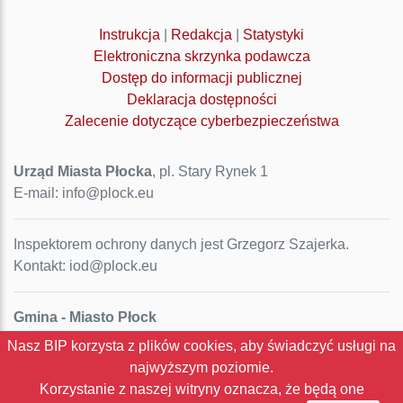
Instrukcja
|
Redakcja
|
Statystyki
Elektroniczna skrzynka podawcza
Dostęp do informacji publicznej
Deklaracja dostępności
Zalecenie dotyczące cyberbezpieczeństwa
Urząd Miasta Płocka
, pl. Stary Rynek 1
E-mail: info@plock.eu
Inspektorem ochrony danych jest Grzegorz Szajerka.
Kontakt: iod@plock.eu
Gmina - Miasto Płock
Pl. Stary Rynek 1
Nasz BIP korzysta z plików cookies, aby świadczyć usługi na
09-400 Płock
najwyższym poziomie.
NIP: 774-31-35-712
Korzystanie z naszej witryny oznacza, że będą one