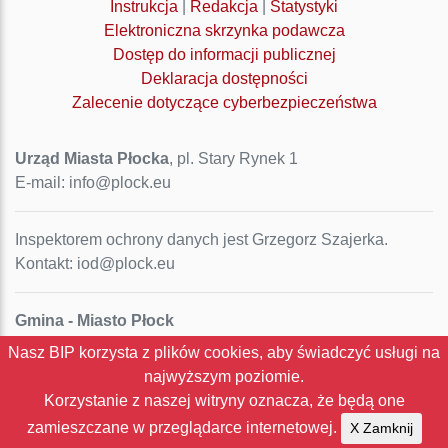
Instrukcja
|
Redakcja
|
Statystyki
Elektroniczna skrzynka podawcza
Dostęp do informacji publicznej
Deklaracja dostępności
Zalecenie dotyczące cyberbezpieczeństwa
Urząd Miasta Płocka
, pl. Stary Rynek 1
E-mail: info@plock.eu
Inspektorem ochrony danych jest Grzegorz Szajerka.
Kontakt: iod@plock.eu
Gmina - Miasto Płock
Pl. Stary Rynek 1
Nasz BIP korzysta z plików cookies, aby świadczyć usługi na
09-400 Płock
najwyższym poziomie.
NIP: 774-31-35-712
Korzystanie z naszej witryny oznacza, że będą one
Regon: 611016086
zamieszczane w przeglądarce internetowej.
X Zamknij