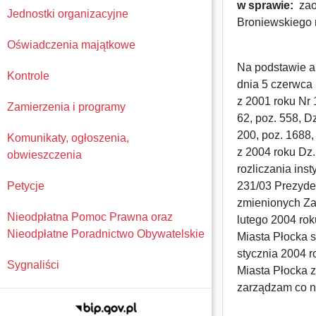
w sprawie:
zaop
Jednostki organizacyjne
Broniewskiego 
Oświadczenia majątkowe
Na podstawie art
Kontrole
dnia 5 czerwca 
z 2001 roku Nr 
Zamierzenia i programy
62, poz. 558, Dz
200, poz. 1688,
Komunikaty, ogłoszenia,
z 2004 roku Dz.
obwieszczenia
rozliczania ins
Petycje
231/03 Prezyden
zmienionych Za
Nieodpłatna Pomoc Prawna oraz
lutego 2004 ro
Nieodpłatne Poradnictwo Obywatelskie
Miasta Płocka 
stycznia 2004 
Sygnaliści
Miasta Płocka z
zarządzam co n