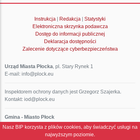
Instrukcja
|
Redakcja
|
Statystyki
Elektroniczna skrzynka podawcza
Dostęp do informacji publicznej
Deklaracja dostępności
Zalecenie dotyczące cyberbezpieczeństwa
Urząd Miasta Płocka
, pl. Stary Rynek 1
E-mail: info@plock.eu
Inspektorem ochrony danych jest Grzegorz Szajerka.
Kontakt: iod@plock.eu
Gmina - Miasto Płock
Pl. Stary Rynek 1
Nasz BIP korzysta z plików cookies, aby świadczyć usługi na
09-400 Płock
najwyższym poziomie.
NIP: 774-31-35-712