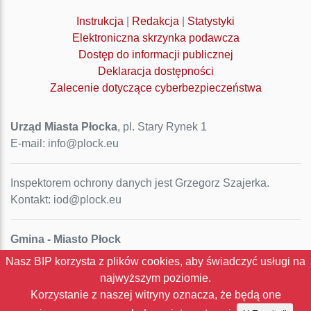
Instrukcja
|
Redakcja
|
Statystyki
Elektroniczna skrzynka podawcza
Dostęp do informacji publicznej
Deklaracja dostępności
Zalecenie dotyczące cyberbezpieczeństwa
Urząd Miasta Płocka
, pl. Stary Rynek 1
E-mail: info@plock.eu
Inspektorem ochrony danych jest Grzegorz Szajerka.
Kontakt: iod@plock.eu
Gmina - Miasto Płock
Pl. Stary Rynek 1
Nasz BIP korzysta z plików cookies, aby świadczyć usługi na
09-400 Płock
najwyższym poziomie.
NIP: 774-31-35-712
Korzystanie z naszej witryny oznacza, że będą one
Regon: 611016086